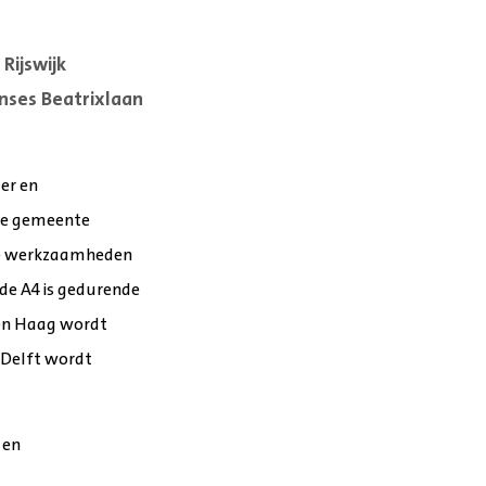
Rijswijk
inses Beatrixlaan
er en
 de gemeente
 De werkzaamheden
 de A4 is gedurende
Den Haag wordt
 Delft wordt
en