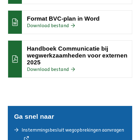
BVC-
plan
in
Format BVC-plan in Word
Pdf
:Format
Download bestand
BVC-
plan
in
Handboek Communicatie bij
Word
wegwerkzaamheden voor externen
2025
:Handboek
Download bestand
Communicatie
bij
wegwerkzaamheden
voor
externen
2025
Ga snel naar
Instemmingsbesluit wegopbrekingen aanvragen