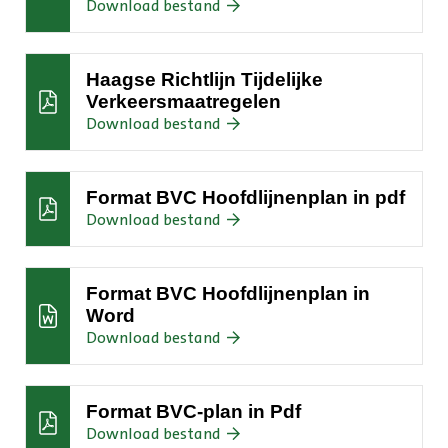
:Uitgangspunten
Download bestand
Bereikbaarheidsregie
Haagse Richtlijn Tijdelijke
Verkeersmaatregelen
:Haagse
Download bestand
Richtlijn
Tijdelijke
Verkeersmaatregelen
Format BVC Hoofdlijnenplan in pdf
:Format
Download bestand
BVC
Hoofdlijnenplan
in
Format BVC Hoofdlijnenplan in
pdf
Word
:Format
Download bestand
BVC
Hoofdlijnenplan
in
Format BVC-plan in Pdf
Word
:Format
Download bestand