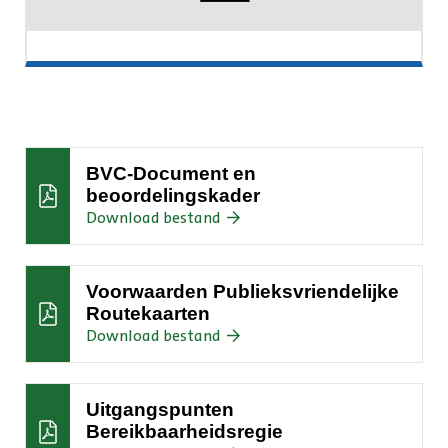
BVC-Document en
beoordelingskader
:BVC-
Download bestand
Document
en
beoordelingskader
Voorwaarden Publieksvriendelijke
Routekaarten
:Voorwaarden
Download bestand
Publieksvriendelijke
Routekaarten
Uitgangspunten
Bereikbaarheidsregie