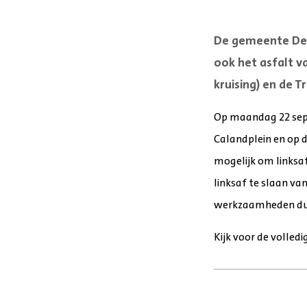
De gemeente Den
ook het asfalt v
kruising) en de T
Op maandag 22 sep
Calandplein en op d
mogelijk om linksaf
linksaf te slaan va
werkzaamheden dure
Kijk voor de volle