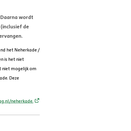
. Daarna wordt
(inclusief de
vervangen.
nd het Neherkade /
 is het niet
t niet mogelijk om
kade. Deze
g.nl/neherkade.