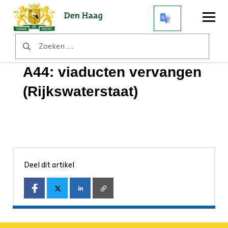
Open
menu
Zoeken
Home
Werkzaamheden
naar:
A44: viaducten vervangen (Rijkswaterstaat)
A44: viaducten vervangen
(Rijkswaterstaat)
Deel dit artikel