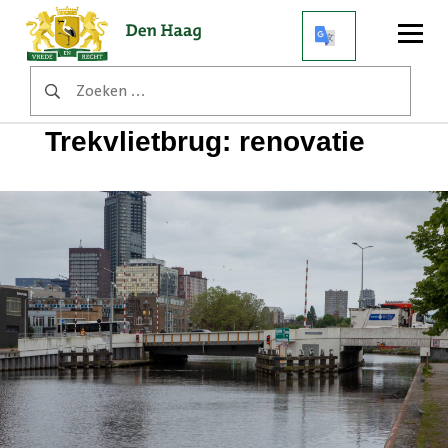
Open
menu
Zoeken
Home
Werkzaamheden
naar:
Trekvlietbrug: renovatie
Trekvlietbrug: renovatie