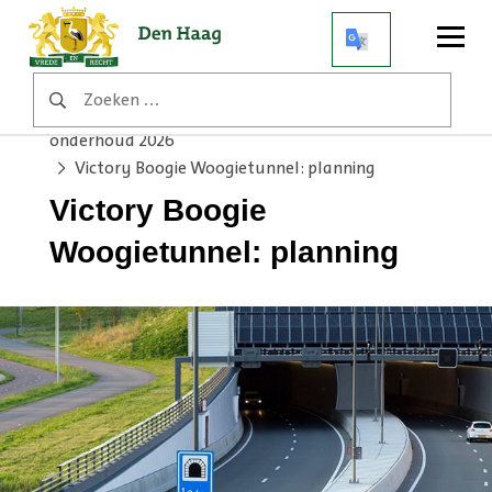
Open
menu
Zoeken
Home
Werkzaamheden
naar:
Victory Boogie Woogietunnel: afsluitingen voor
onderhoud 2026
Victory Boogie Woogietunnel: planning
Victory Boogie
Woogietunnel: planning