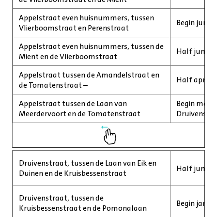
Appelstraat even huisnummers, tussen
Begin juni 2
Vlierboomstraat en Perenstraat
Appelstraat even huisnummers, tussen de
Half juni 2
Mient en de Vlierboomstraat
Appelstraat tussen de Amandelstraat en
Half april 2
de Tomatenstraat –
Appelstraat tussen de Laan van
Begin mei 20
Meerdervoort en de Tomatenstraat
Druivenstr
Druivenstraat, tussen de Laan van Eik en
Half juni 20
Duinen en de Kruisbessenstraat
Druivenstraat, tussen de
Begin janua
Kruisbessenstraat en de Pomonalaan