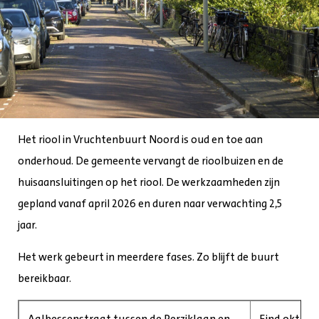
Het riool in Vruchtenbuurt Noord is oud en toe aan
onderhoud. De gemeente vervangt de rioolbuizen en de
huisaansluitingen op het riool. De werkzaamheden zijn
gepland vanaf april 2026 en duren naar verwachting 2,5
jaar.
Het werk gebeurt in meerdere fases. Zo blijft de buurt
bereikbaar.
Aalbessenstraat tussen de Perziklaan en
Eind oktobe