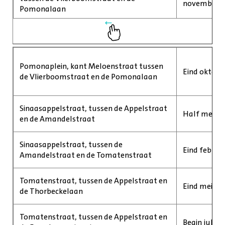
november 2
Pomonalaan
Pomonaplein, kant Meloenstraat tussen
Eind oktobe
de Vlierboomstraat en de Pomonalaan
Sinaasappelstraat, tussen de Appelstraat
Half mei 202
en de Amandelstraat
Sinaasappelstraat, tussen de
Eind februar
Amandelstraat en de Tomatenstraat
Tomatenstraat, tussen de Appelstraat en
Eind mei 20
de Thorbeckelaan
Tomatenstraat, tussen de Appelstraat en
Begin juli 2