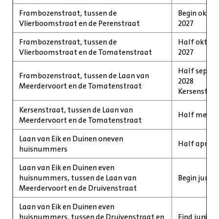
Frambozenstraat, tussen de
Begin oktob
Vlierboomstraat en de Perenstraat
2027
Frambozenstraat, tussen de
Half oktobe
Vlierboomstraat en de Tomatenstraat
2027
Half septem
Frambozenstraat, tussen de Laan van
2028
Meerdervoort en de Tomatenstraat
Kersenstra
Kersenstraat, tussen de Laan van
Half mei 202
Meerdervoort en de Tomatenstraat
Laan van Eik en Duinen oneven
Half april 2
huisnummers
Laan van Eik en Duinen even
huisnummers, tussen de Laan van
Begin juni 2
Meerdervoort en de Druivenstraat
Laan van Eik en Duinen even
huisnummers, tussen de Druivenstraat en
Eind juni 2