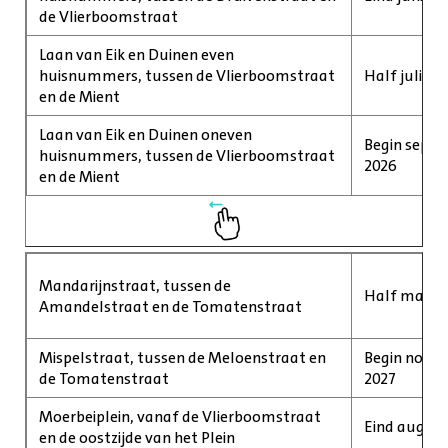
de Vlierboomstraat
Laan van Eik en Duinen even
huisnummers, tussen de Vlierboomstraat
Half juli 2
en de Mient
Laan van Eik en Duinen oneven
Begin septe
huisnummers, tussen de Vlierboomstraat
2026
en de Mient
Mandarijnstraat, tussen de
Half maart 
Amandelstraat en de Tomatenstraat
Mispelstraat, tussen de Meloenstraat en
Begin novem
de Tomatenstraat
2027
Moerbeiplein, vanaf de Vlierboomstraat
Eind august
en de oostzijde van het Plein