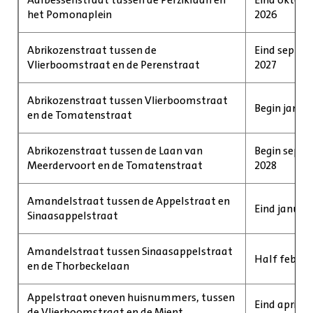
het Pomonaplein
2026
Abrikozenstraat tussen de
Eind septem
Vlierboomstraat en de Perenstraat
2027
Abrikozenstraat tussen Vlierboomstraat
Begin januar
en de Tomatenstraat
Abrikozenstraat tussen de Laan van
Begin septe
Meerdervoort en de Tomatenstraat
2028
Amandelstraat tussen de Appelstraat en
Eind januar
Sinaasappelstraat
Amandelstraat tussen Sinaasappelstraat
Half februa
en de Thorbeckelaan
Appelstraat oneven huisnummers, tussen
Eind april 2
de Vlierboomstraat en de Mient