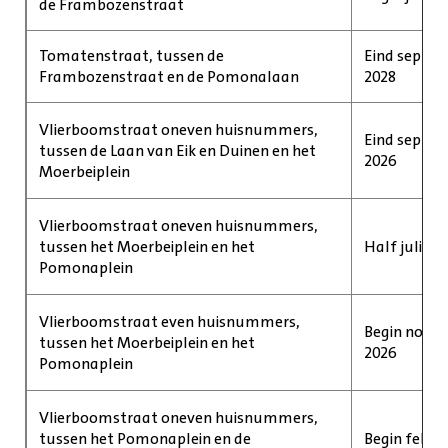
de Frambozenstraat
Tomatenstraat, tussen de
Eind septem
Frambozenstraat en de Pomonalaan
2028
Vlierboomstraat oneven huisnummers,
Eind septem
tussen de Laan van Eik en Duinen en het
2026
Moerbeiplein
Vlierboomstraat oneven huisnummers,
tussen het Moerbeiplein en het
Half juli 2
Pomonaplein
Vlierboomstraat even huisnummers,
Begin novem
tussen het Moerbeiplein en het
2026
Pomonaplein
Vlierboomstraat oneven huisnummers,
tussen het Pomonaplein en de
Begin februa