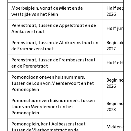
Moerbeiplein, vanaf de Mient en de
Half septe
westzijde van het Plein
2026
Perenstraat, tussen de Appelstraat en de
Half juni 20
Abrikozenstraat
Perenstraat, tussen de Abrikozenstraat en
Begin oktob
de Frambozenstraat
2027
Perenstraat, tussen de Frambozenstraat
Half oktobe
en de Perenstraat
Pomonalaan oneven huisnummers,
Begin novem
tussen de Laan van Meerdervoort en het
2026
Pomonaplein
Pomonalaan even huisnummers, tussen
Begin novem
Laan van Meerdervoort en het
2028
Pomonaplein
Pomonaplein, kant Aalbessenstraat
Midden okto
tussen de Vlierboomstraat en de