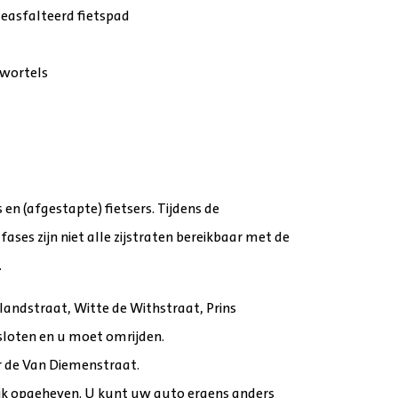
geasfalteerd fietspad
wortels
en (afgestapte) fietsers. Tijdens de
ses zijn niet alle zijstraten bereikbaar met de
.
 Elandstraat, Witte de Withstraat, Prins
esloten en u moet omrĳden.
r de Van Diemenstraat.
lĳk opgeheven. U kunt uw auto ergens anders