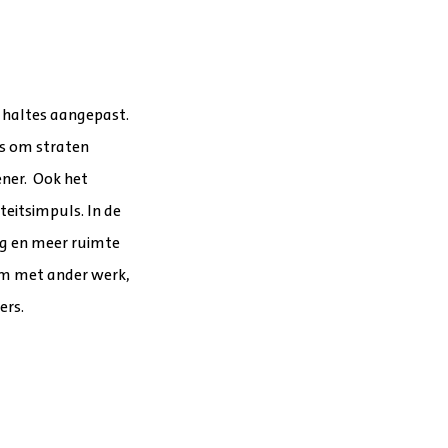
n haltes aangepast.
s om straten
ener. Ook het
eitsimpuls. In de
ng en meer ruimte
am met ander werk,
ers.