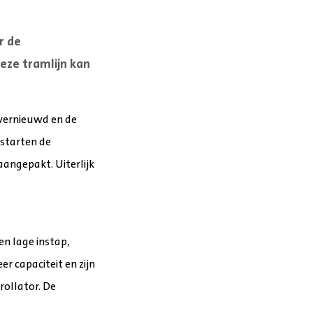
r de
eze tramlijn kan
 vernieuwd en de
 starten de
angepakt. Uiterlijk
n lage instap,
r capaciteit en zijn
rollator. De