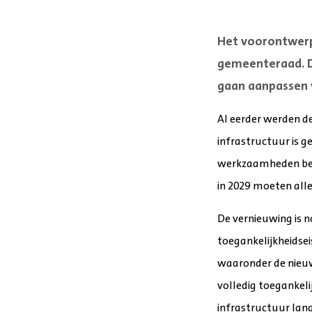
Het voorontwerp 
gemeenteraad. D
gaan aanpassen 
Al eerder werden de
infrastructuur is g
werkzaamheden begin
in 2029 moeten alle
De vernieuwing is 
toegankelijkheidse
waaronder de nieuwe
volledig toegankeli
infrastructuur lang