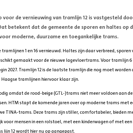
voor de vernieuwing van tramlijn 12 is vastgesteld doo
at betekent dat de gemeente de sporen en haltes op d
voor moderne, duurzame en toegankelijke trams.
 tramlijnen 1 en 16 vernieuwd. Haltes zijn daar verbreed, sporen
eschikt gemaakt voor de nieuwe lagevloertrams. Voor tramlijn 6
 2027. Tramlijn 12 is de laatste tramlijn die nog moet worden a
 Haagse tramlijnen hiervoor klaar zijn.
nodig omdat de rood-beige (GTL-)trams niet meer voldoen aan de
isen. HTM stapt de komende jaren over op moderne trams met ee
 TINA-trams. Deze trams zijn stiller, comfortabeler, bieden mee
jk voor mensen in een rolstoel, met een kinderwagen of met een 
s lijn 12 wordt hier nu op aangepast.