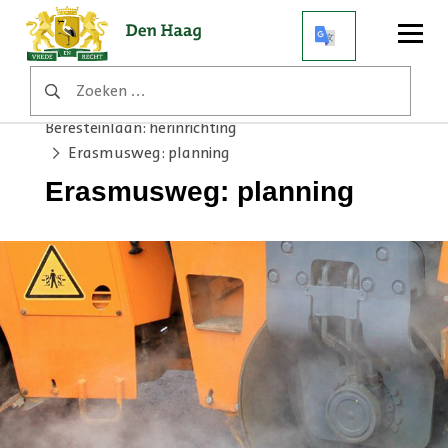
Open
menu
Zoeken
Home
Werkzaamheden
naar:
Erasmusweg tussen Loevesteinlaan en
Beresteinlaan: herinrichting
Erasmusweg: planning
Erasmusweg: planning