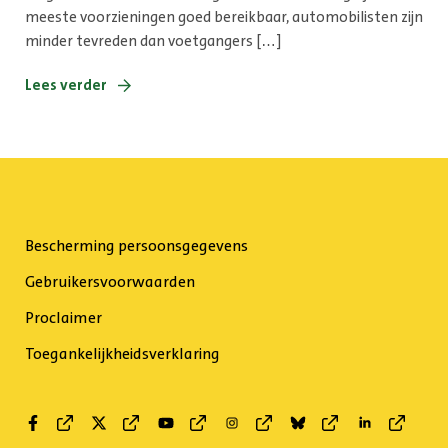
meeste voorzieningen goed bereikbaar, automobilisten zijn
minder tevreden dan voetgangers […]
Lees verder
Bescherming persoonsgegevens
Gebruikersvoorwaarden
Proclaimer
Toegankelijkheidsverklaring
Facebook
Twitter
Youtube
Instagram
Bluesky
Linkedin