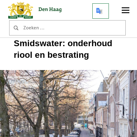
Open
menu
Zoeken
Home
Werkzaamheden
naar:
Smidswater: onderhoud riool en bestrating
Smidswater: onderhoud
riool en bestrating