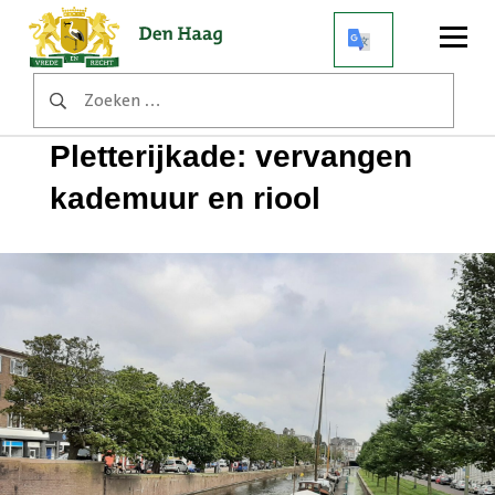
Open
menu
Zoeken
Home
Werkzaamheden
naar:
Pletterijkade: vervangen kademuur en riool
Pletterijkade: vervangen
kademuur en riool